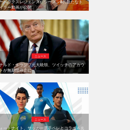
ーペックスレジェンズ、シーズン8の新たなト
イラー動画が公開
ニュース
ナルド・トランプ元大統領、ツイッチのアカウ
トが無期限停止に
ニュース
ォートナイト、サッカー選手ペレとコラボ＆名