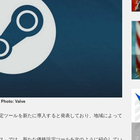
エ
レ
ド
ン
Photo: Valve
定ツールを新たに導入すると発表しており、地域によって
フ
ス」では、新たな価格設定ツールを次のように紹介してい