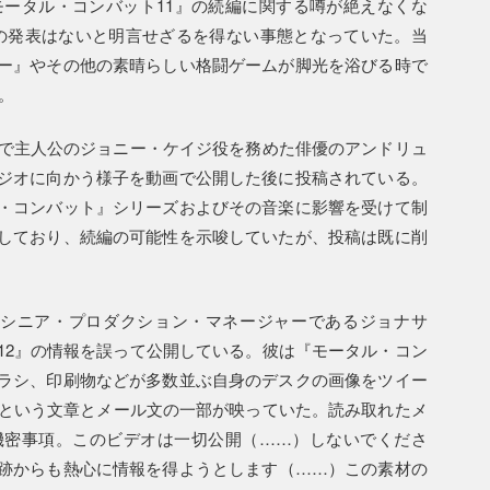
モータル・コンバット11』の続編に関する噂が絶えなくな
続編の発表はないと明言せざるを得ない事態となっていた。当
ー』やその他の素晴らしい格闘ゲームが脚光を浴びる時で
。
』で主人公のジョニー・ケイジ役を務めた俳優のアンドリュ
ジオに向かう様子を動画で公開した後に投稿されている。
・コンバット』シリーズおよびその音楽に影響を受けて制
しており、続編の可能性を示唆していたが、投稿は既に削
のシニア・プロダクション・マネージャーであるジョナサ
12』の情報を誤って公開している。彼は『モータル・コン
ラシ、印刷物などが多数並ぶ自身のデスクの画像をツイー
er]」という文章とメール文の一部が映っていた。読み取れたメ
機密事項。このビデオは一切公開（……）しないでくださ
跡からも熱心に情報を得ようとします（……）この素材の