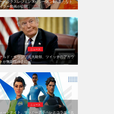
ーペックスレジェンズ、シーズン8の新たなト
イラー動画が公開
ニュース
ナルド・トランプ元大統領、ツイッチのアカウ
トが無期限停止に
ニュース
ォートナイト、サッカー選手ペレとコラボ＆名