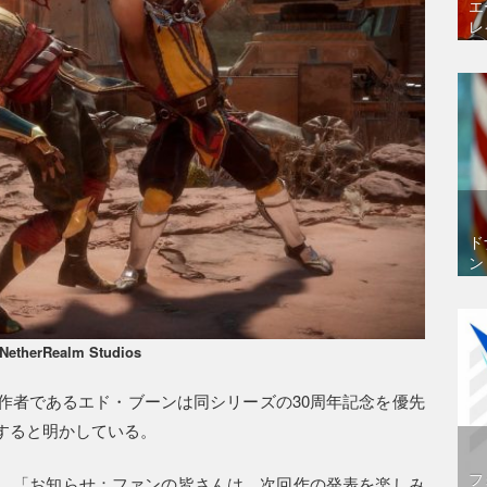
エ
レ
ド
ン
 NetherRealm Studios
作者であるエド・ブーンは同シリーズの30周年記念を優先
すると明かしている。
フ
。「お知らせ：ファンの皆さんは、次回作の発表を楽しみ