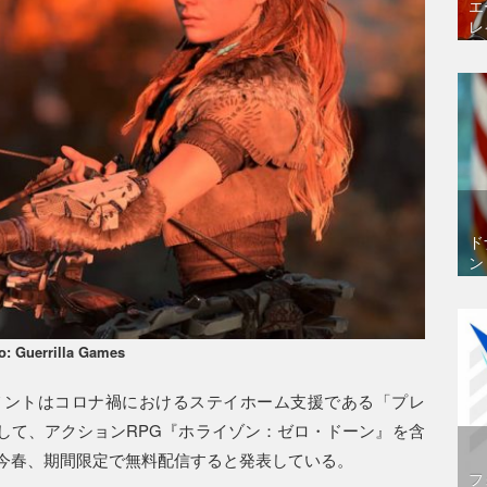
エ
レ
ド
ン
o: Guerrilla Games
メントはコロナ禍におけるステイホーム支援である「プレ
して、アクションRPG『ホライゾン：ゼロ・ドーン』を含
を今春、期間限定で無料配信すると発表している。
フ