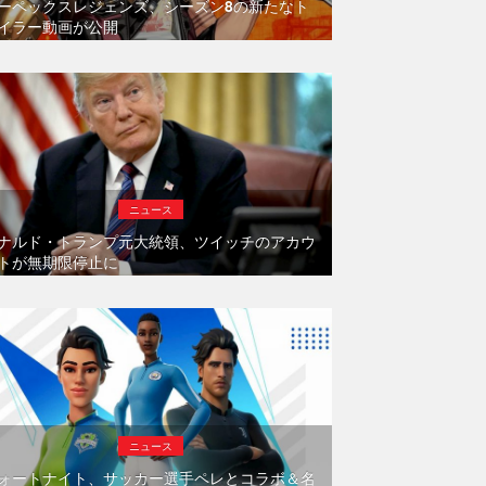
ーペックスレジェンズ、シーズン8の新たなト
イラー動画が公開
ニュース
ナルド・トランプ元大統領、ツイッチのアカウ
トが無期限停止に
ニュース
ォートナイト、サッカー選手ペレとコラボ＆名