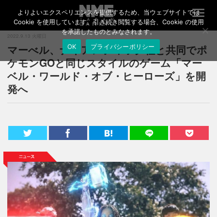
よりよいエクスペリエンスを提供するため、当ウェブサイトでは
T
o
Cookie を使用しています。引き続き閲覧する場合、Cookie の使用
g
を承諾したものとみなされます。
2022.9.13 火曜日
g
マーべル、ナイアンティック社と共同でポ
OK
プライバシーポリシー
l
e
ケモンGOと同じスタイルのゲーム「マー
n
ベル・ワールド・オブ・ヒーローズ」を開
a
発へ
v
i
g
a
t
i
o
n