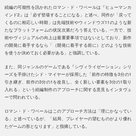
続編の可能性を訊かれたロマン・ド・ワベールは『ヒューマンカ
インド2』は「必ず登場することになる」と述べ、同作が「戻って
くるのに相応しい時期」は先端技術やウィンドウズ11のような新
たなプラットフォームの状況次第だろう答えている。一方で、技
術やヴィジュアルの向上は最重要事項ではないとしており、新作
の開発に着手するなら「（開発に着手する前に）どのような技術
を使うか決めておく必要がある」と強調している。
また、同ジャンルのゲームである『シヴィライゼーション』シリ
ーズを手掛けたシド・マイヤーが採用した「前作の特徴を3分の1
引き継ぎ、前作の3分の1を改良し、全く新しい要素を3分の1取り
入れる」という続編制作のアプローチに関する意見もインタヴュ
ーで問われている。
ロマン・ド・ワベールはこのアプローチ方法は「理にかなってい
る」と述べているが、「結局、プレイヤーの望むものがより優れ
たゲームの形となります」と指摘している。