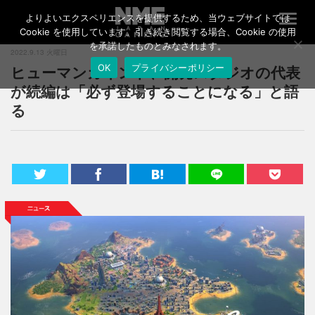
よりよいエクスペリエンスを提供するため、当ウェブサイトでは
T
o
Cookie を使用しています。引き続き閲覧する場合、Cookie の使用
g
を承諾したものとみなされます。
2022.9.13 火曜日
g
ヒューマンカインド、開発スタジオの代表
OK
プライバシーポリシー
l
e
が続編は「必ず登場することになる」と語
n
る
a
v
i
g
a
t
i
o
n