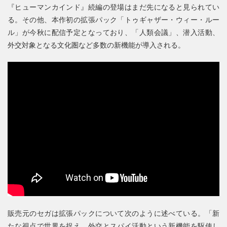
『ヒューマンカインド』続編の登場はまだ先になると見られてい
る。その他、本作初の拡張パック「トゥギャザー・ウィー・ルー
ル」が今秋に配信予定となっており、「人類会議」、潜入活動、
外交対象となる文化圏など多数の新機能が導入される。
販売元のセガは拡張パックについて次のように述べている。「新
たな視点で世界を捉え、外交とスパイ活動という新機能を駆使し