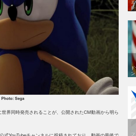
エ
レ
ド
ン
Photo: Sega
8日に世界同時発売されることが、公開されたCM動画から明ら
フ
式YouTubeチャンネルに投稿されており、動画の最後で