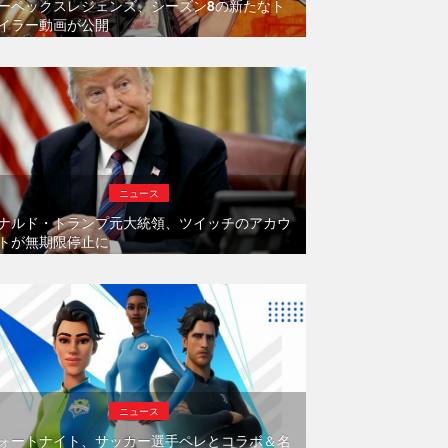
ーペックスレジェンズ、シーズン8の新たなト
イラー動画が公開
ニュース
ナルド・トランプ元大統領、ツイッチのアカウ
トが無期限停止に
ニュース
ォートナイト、サッカー選手ペレとコラボ＆名