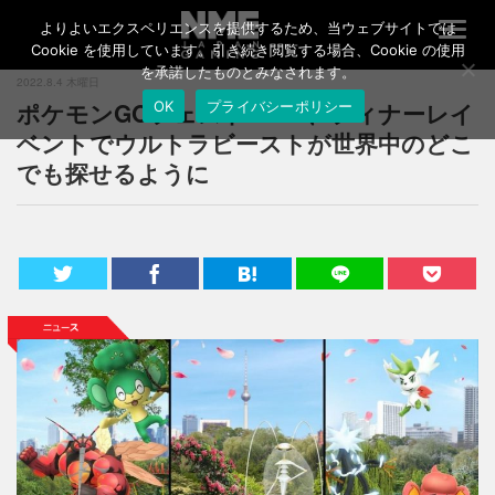
よりよいエクスペリエンスを提供するため、当ウェブサイトでは
T
o
Cookie を使用しています。引き続き閲覧する場合、Cookie の使用
g
を承諾したものとみなされます。
2022.8.4 木曜日
g
ポケモンGOフェスト 2022、フィナーレイ
OK
プライバシーポリシー
l
e
ベントでウルトラビーストが世界中のどこ
n
でも探せるように
a
v
i
g
a
t
i
o
n