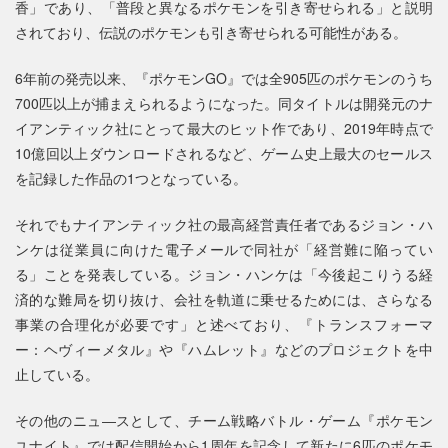
香」であり、「普段と異なるポケモンを引き寄せられる」と説明
されており、伝説のポケモンも引き寄せられる可能性がある。
6年前の発売以来、『ポケモンGO』では全905匹のポケモンのうち
700匹以上が捕まえられるようになった。同タイトルは開発元のナ
イアンティック社にとって最大のヒット作であり、2019年時点で
10億回以上ダウンロードされるなど、ゲーム史上最大のセールス
を記録した作品の1つとなっている。
それでもナイアンティック社の最高経営責任者であるジョン・ハ
ンケは従業員に向けた電子メールで同社が「経営難に陥ってい
る」ことを発表している。ジョン・ハンケは「今後起こりうる経
済的な難局を切り抜け、会社を軌道に乗せるためには、さらなる
事業の合理化が必要です」と述べており、『トランスフォーマ
ー：ヘヴィーメタル』や『ハムレット』などのプロジェクトを中
止している。
その他のニュ―スとして、チーム戦略バトル・ゲーム『ポケモン
ユナイト』では配信開始から1周年を記念して新たに6匹のポケモ