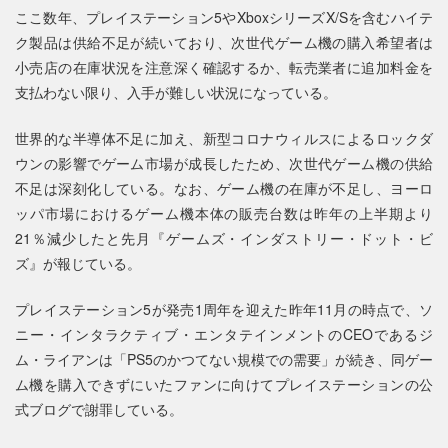
ここ数年、プレイステーション5やXboxシリーズX/Sを含むハイテ
ク製品は供給不足が続いており、次世代ゲーム機の購入希望者は
小売店の在庫状況を注意深く確認するか、転売業者に追加料金を
支払わない限り、入手が難しい状況になっている。
世界的な半導体不足に加え、新型コロナウィルスによるロックダ
ウンの影響でゲーム市場が成長したため、次世代ゲーム機の供給
不足は深刻化している。なお、ゲーム機の在庫が不足し、ヨーロ
ッパ市場におけるゲーム機本体の販売台数は昨年の上半期より
21％減少したと先月『ゲームズ・インダストリー・ドット・ビ
ズ』が報じている。
プレイステーション5が発売1周年を迎えた昨年11月の時点で、ソ
ニー・インタラクティブ・エンタテインメントのCEOであるジ
ム・ライアンは「PS5のかつてない規模での需要」が続き、同ゲー
ム機を購入できずにいたファンに向けてプレイステーションの公
式ブログで謝罪している。