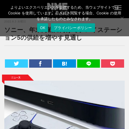
よりよいエクスペリエンスを提供するため、当ウェブサイトでは
T
o
Cookie を使用しています。引き続き閲覧する場合、Cookie の使用
g
を承諾したものとみなされます。
2022.8.3 水曜日
g
ソニー、年末商戦に向けてプレイステーシ
OK
プライバシーポリシー
l
e
ョン5の供給を増やす見通し
n
a
v
i
g
a
t
i
o
n