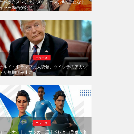
ーペックスレジェンズ、シーズン8の新たなト
イラー動画が公開
ニュース
ナルド・トランプ元大統領、ツイッチのアカウ
トが無期限停止に
ニュース
ォートナイト、サッカー選手ペレとコラボ＆名