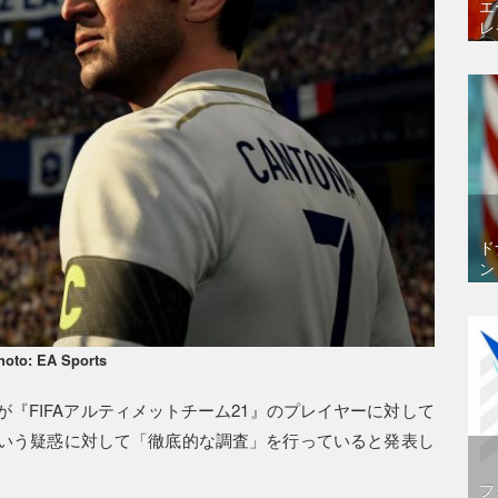
エ
レ
ド
ン
hoto: EA Sports
『FIFAアルティメットチーム21』のプレイヤーに対して
いう疑惑に対して「徹底的な調査」を行っていると発表し
フ