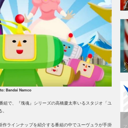
エ
レ
ド
ン
to: Bandai Namco
番組で、『塊魂』シリーズの高橋慶太率いるスタジオ「ユ
る。
日新作ラインナップを紹介する番組の中でユーヴュラが手掛
フ