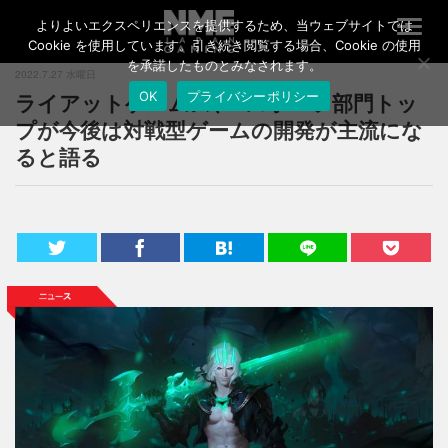
よりよいエクスペリエンスを提供するため、当ウェブサイトでは
T
o
Cookie を使用しています。引き続き閲覧する場合、Cookie の使用
g
を承諾したものとみなされます。
2022.7.27 水曜日
g
ライアットゲームズ、eスポーツ部門トッ
OK
プライバシーポリシー
l
e
プが今後は対戦型ゲームの開発が主流にな
n
ると語る
a
v
i
g
a
t
i
o
n