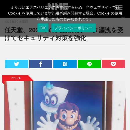
よりよいエクスペリエンスを提供するため、当ウェブサイトでは
T
o
Cookie を使用しています。引き続き閲覧する場合、Cookie の使用
g
を承諾したものとみなされます。
2022.6.30 木曜日
g
任天堂、2020年の大規模なデータ漏洩を受
OK
プライバシーポリシー
l
e
けてセキュリティ対策を強化
n
a
v
i
g
a
t
i
o
n