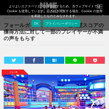
よりよいエクスペリエンスを提供するため、当ウェブサイトでは
T
o
Cookie を使用しています。引き続き閲覧する場合、Cookie の使用
g
を承諾したものとみなされます。
2022.6.28 火曜日
g
フォールガイズ、シーズン達成度スコアの
OK
プライバシーポリシー
l
e
獲得方法に対して一部のプレイヤーが不満
n
の声をもらす
a
v
i
g
a
t
i
o
n