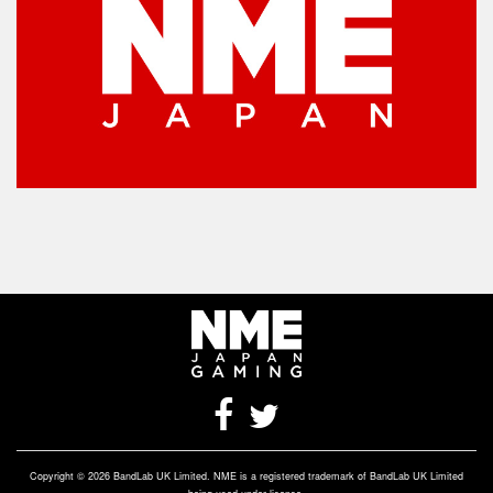
Copyright © 2026 BandLab UK Limited. NME is a registered trademark of BandLab UK Limited