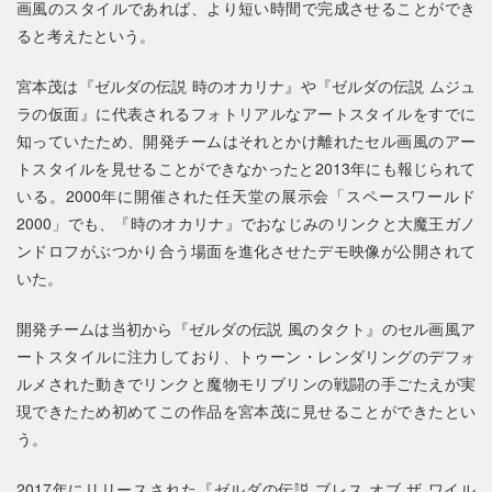
画風のスタイルであれば、より短い時間で完成させることができ
ると考えたという。
宮本茂は『ゼルダの伝説 時のオカリナ』や『ゼルダの伝説 ムジュ
ラの仮面』に代表されるフォトリアルなアートスタイルをすでに
知っていたため、開発チームはそれとかけ離れたセル画風のアー
トスタイルを見せることができなかったと2013年にも報じられて
いる。2000年に開催された任天堂の展示会「スペースワールド
2000」でも、『時のオカリナ』でおなじみのリンクと大魔王ガノ
ンドロフがぶつかり合う場面を進化させたデモ映像が公開されて
いた。
開発チームは当初から『ゼルダの伝説 風のタクト』のセル画風ア
ートスタイルに注力しており、トゥーン・レンダリングのデフォ
ルメされた動きでリンクと魔物モリブリンの戦闘の手ごたえが実
現できたため初めてこの作品を宮本茂に見せることができたとい
う。
2017年にリリースされた『ゼルダの伝説 ブレス オブ ザ ワイル