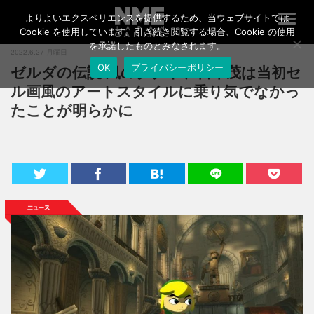
よりよいエクスペリエンスを提供するため、当ウェブサイトでは
T
o
Cookie を使用しています。引き続き閲覧する場合、Cookie の使用
g
を承諾したものとみなされます。
2022.6.27 月曜日
g
ゼルダの伝説 風のタクト、宮本茂は当初セ
OK
プライバシーポリシー
l
e
ル画風のアートスタイルに乗り気でなかっ
n
たことが明らかに
a
v
i
g
a
t
i
o
n