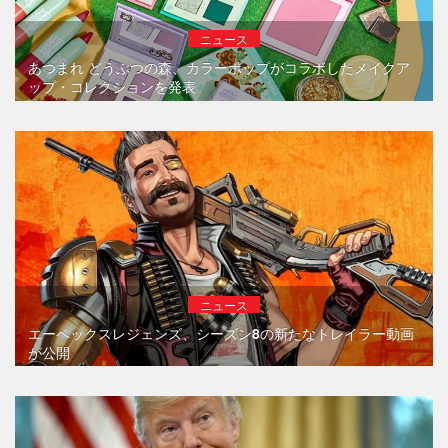
ニュース
あつまれ どうぶつの森、カラーポップがコラボしたメイクア
ップ・コレクションを発表
ニュース
エーペックスレジェンズ、シーズン8の新たなトレイラー動画
が公開