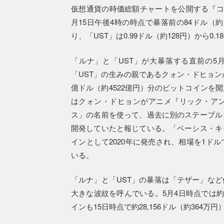
仮想通貨の時価総額チャートを公開する『コ
月15日午後4時の時点で暴落前の84ドル（約1万
り、「UST」は0.99ドル（約128円）から0
「ルナ」と「UST」が大暴落する直前の5
「UST」の生みの親であるクォン・ドヒョン
億ドル（約4522億円）分のビットコインを
はクォン・ドヒョンがアニメ『リック・ア
ス」の名前を使って、過去に別のステーブル
開発していたと報じている。「ベーシス・キ
インとして2020年に発売され、相場を1ド
いる。
「ルナ」と「UST」の暴落は「テザー」な
大きな波紋を呼んでいる。5月4日時点では約3万
インも15日時点で約28,156ドル（約364万