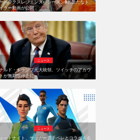
ーペックスレジェンズ、シーズン8の新たなト
イラー動画が公開
ニュース
ナルド・トランプ元大統領、ツイッチのアカウ
トが無期限停止に
ニュース
ォートナイト、サッカー選手ペレとコラボ＆名