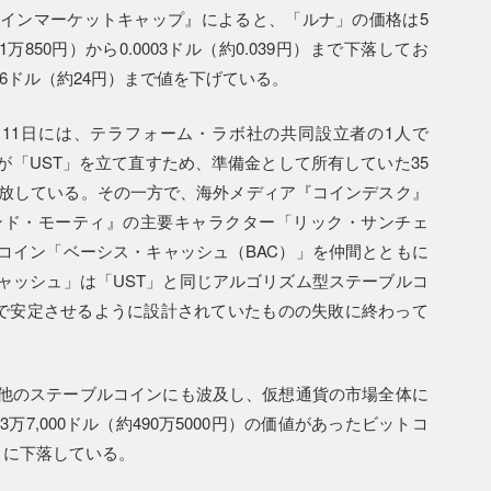
インマーケットキャップ』によると、「ルナ」の価格は5
850円）から0.0003ドル（約0.039円）まで下落してお
.186ドル（約24円）まで値を下げている。
月11日には、テラフォーム・ラボ社の共同設立者の1人で
が「UST」を立て直すため、準備金として所有していた35
開放している。その一方で、海外メディア『コインデスク』
ンド・モーティ』の主要キャラクター「リック・サンチェ
コイン「ベーシス・キャッシュ（BAC）」を仲間とともに
ャッシュ」は「UST」と同じアルゴリズム型ステーブルコ
ルで安定させるように設計されていたものの失敗に終わって
ど他のステーブルコインにも波及し、仮想通貨の市場全体に
7,000ドル（約490万5000円）の価値があったビットコ
円）に下落している。