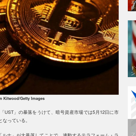
エ
レ
ド
ン
n Kitwood/Getty Images
UST」の暴落をうけて、暗号資産市場では5月12日に市
となっている。
フ
貨「ルナ」が大暴落してことで、連動するテラフォーム・ラ