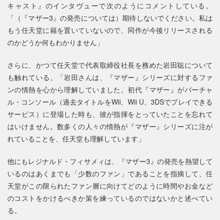
キャスト』のインタヴューで次のようにコメントしている。
「（『マザー3』の発売については）期待しないでください。私は
もう任天堂に籍を置いていないので、同作が今後リリースされる
のかどうか何もわかりません」
さらに、かつて任天堂で代表取締役社長を務めた岩田聡について
も触れている。「岩田さんは、『マザー』シリーズに対するファ
ンの情熱を心から理解していました。初代『マザー』がバーチャ
ル・コンソール（過去タイトルをWii、Wii U、3DSでプレイできる
サービス）に登場した時も、彼が指揮をとっていたことを忘れて
はいけません。数多くの人々の情熱が『マザー』シリーズに注が
れていることを、任天堂も理解しています」
他にもレジナルド・フィサメィは、『マザー3』の発売を熱望して
いるのはあくまでも「少数のファン」であることを指摘して、任
天堂がこの限られたファン層に向けてどのように時間やお金など
のコストをかけるべきか策を練っているのではないかと述べてい
る。