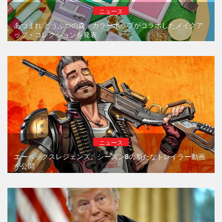
ニュース
あつまれ どうぶつの森、カラーポップがコラボしたメイクア
ップ・コレクションを発表
ニュース
エーペックスレジェンズ、シーズン8の新たなトレイラー動画
が公開