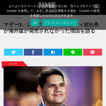
よりよいエクスペリエンスを提供するため、当ウェブサイトでは
T
o
Cookie を使用しています。引き続き閲覧する場合、Cookie の使用
g
を承諾したものとみなされます。
2022.5.9 月曜日
g
マザー3、レジナルド・フィサメィ前社長
OK
プライバシーポリシー
l
e
が海外版が発売されなかった理由を語る
n
a
v
i
g
a
t
i
o
n