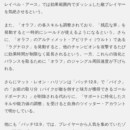
レイベル・アース」では効果範囲内でダッシュした敵プレイヤー
を気絶させるという。
また、「オラフ」の各スキルも調整されており、「残忍な斧」を
発動すると一時的にシールドが使えるようになるという。さら
に、「オラフ」のアルティメット・アビリティ（ウルト）である
「ラグナロク」を発動すると、他のチャンピオンを攻撃するたび
に効果時間が制限なく延長されるという。一方、これらの強化と
バランスを取るために「オラフ」のジャングル周回速度が下げら
れる。
さらにマット・レオン・ハリソンは「パッチ12.9」で「パイク」
の「お前の取り分（パイクが敵を倒すと味方が獲得できるゴール
ドボーナス）」が削除される代わりに、「サポートに特化したス
キルや能力値の調整」を受けると自身のツイッター・アカウント
で明かしている。
他にも「パッチ12.9」では、プレイヤーから人気を集めていたゾ