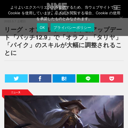
よりよいエクスペリエンスを提供するため、当ウェブサイトでは
T
o
Cookie を使用しています。引き続き閲覧する場合、Cookie の使用
g
を承諾したものとみなされます。
2022.5.7 土曜日
g
リーグ・オブ・レジェンド、新アップデー
OK
プライバシーポリシー
l
e
ト「パッチ12.9」で「オラフ」「タリヤ」
n
「パイク」のスキルが大幅に調整されるこ
a
とに
v
i
g
a
t
i
o
n