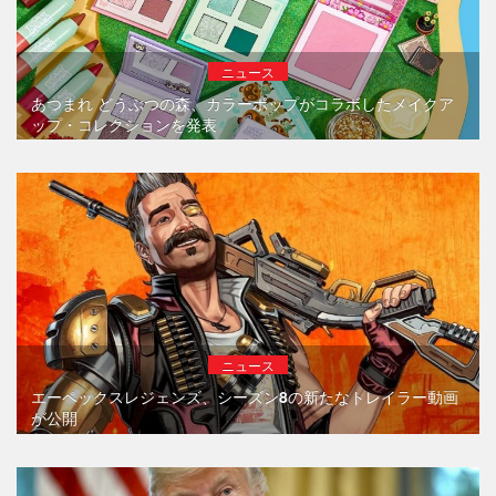
ニュース
あつまれ どうぶつの森、カラーポップがコラボしたメイクア
ップ・コレクションを発表
ニュース
エーペックスレジェンズ、シーズン8の新たなトレイラー動画
が公開