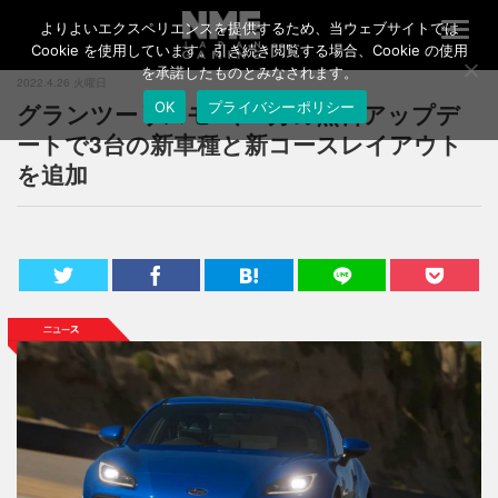
よりよいエクスペリエンスを提供するため、当ウェブサイトでは
T
o
Cookie を使用しています。引き続き閲覧する場合、Cookie の使用
g
を承諾したものとみなされます。
2022.4.26 火曜日
g
グランツーリスモ 7、4月の無料アップデ
OK
プライバシーポリシー
l
e
ートで3台の新車種と新コースレイアウト
n
を追加
a
v
i
g
a
t
i
o
n