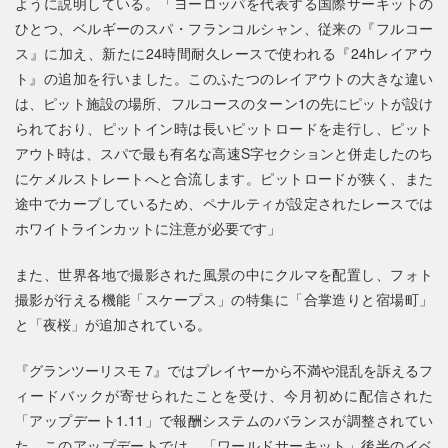
ように説明している。「ヨーロッパを代表する国際サーキットの
ひとつ、ベルギーのスパ・フランコルシャン、従来の『フルコー
ス』に加え、新たに24時間耐久レースで使われる『24hレイアウ
ト』の追加を行いました。このふたつのレイアウトの大きな違い
は、ピット施設の場所、フルコースのターン1の先にピットが設け
られており、ピットイン時は長いピットロードを走行し、ピット
アウト時は、スパで最も有名な高速S字セクションと併走したのち
にケメルストレートへと合流します。ピットロードが狭く、また
途中でカーブしているため、ペナルティが設定されたレースでは
ホワイトラインカットに注意が必要です」
また、世界各地で撮影された風景の中にクルマを配置し、フォト
撮影が行える機能「スケープス」の特集に「合掌造りと宿場町」
と「夜桜」が追加されている。
『グランツーリスモ 7』ではプレイヤーから不満や混乱を訴えるフ
ィードバックが寄せられたことを受け、今月初めに配信された
「アップデート1.11」で報酬システムのバランスが調整されてい
た。このアップデートでは、「ワールドサーキット」後半のイベ