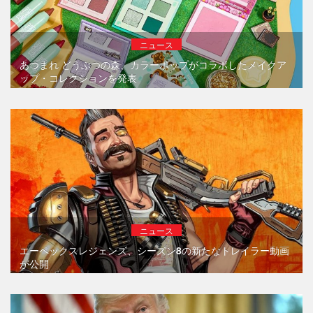
ニュース
あつまれ どうぶつの森、カラーポップがコラボしたメイクア
ップ・コレクションを発表
ニュース
エーペックスレジェンズ、シーズン8の新たなトレイラー動画
が公開