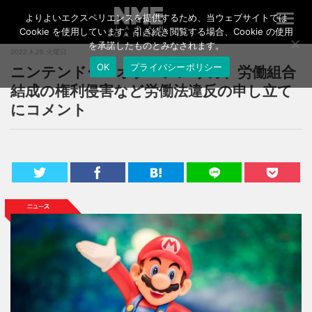
よりよいエクスペリエンスを提供するため、当ウェブサイトでは
T
o
Cookie を使用しています。引き続き閲覧する場合、Cookie の使用
g
を承諾したものとみなされます。
2022.4.26 火曜日
g
ニンテンドー・オブ・アメリカ、労働組合
OK
プライバシーポリシー
l
e
結成の権利侵害など労働法違反の申し立て
n
にコメント
a
v
i
g
a
t
i
o
n