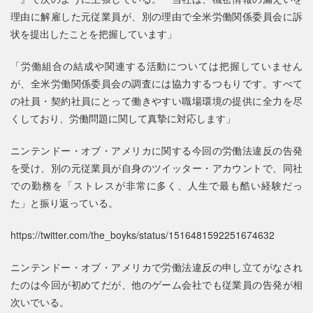
理由に解雇した元従業員が、別の理由で全米労働関係委員会に訴
状を提出したことを把握しています」
「労働組合の結成や関連する活動については把握していません
が、全米労働関係委員会の調査には協力するつもりです。すべて
の社員・契約社員にとって働きやすい職場環境の提供に全力を尽
くしており、労働問題に関して真摯に対応します」
ニンテンドー・オブ・アメリカに関する今回の労働法違反の告発
を受け、別の元従業員が自身のツイッター・アカウントで、同社
での勤務を「ストレスが非常に多く、人生で最も酷い経験だっ
た」と振り返っている。
https://twitter.com/the_boyks/status/1516481592251674632
ニンテンドー・オブ・アメリカで労働法違反の申し立てがなされ
たのは今回が初めてだが、他のゲーム会社でも従業員の告発が相
次いでいる。