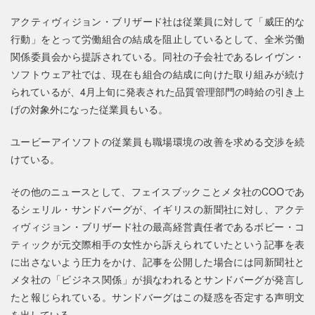
アクティヴィジョン・ブリザード社は従業員に対して「威圧的な
行動」をとって労働組合の結成を阻止しているとして、全米労働
関係委員会から提訴されている。同社の子会社であるレイヴン・
ソフトウェア社では、現在も組合の結成に向けた取り組みが続け
られているが、4月上旬に発表された品質管理部門の時給の引き上
げの対象外になった従業員もいる。
ユービーアイソフトの従業員も職場環境の改善を求める交渉を続
けている。
その他のニュースとして、フェイスブックことメタ社のCOOであ
るシェリル・サンドバーグが、イギリスの新聞社に対し、アクテ
ィヴィジョン・ブリザード社の最高経営責任者であるボビー・コ
ティックが元交際相手の女性から訴えられていたという記事を表
に出さないよう圧力をかけ、記事を公開した場合には同新聞社と
メタ社の「ビジネス関係」が損なわれるとサンドバーグが発言し
たと報じられている。サンドバーグはこの疑惑を否定する声明文
を出している。