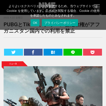
よりよいエクスペリエンスを提供するため、当ウェブサイトでは
T
o
Cookie を使用しています。引き続き閲覧する場合、Cookie の使用
g
を承諾したものとみなされます。
2022.4.22 金曜日
g
PUBGとTikTok、タリバン暫定政権がアフ
OK
プライバシーポリシー
l
e
ガニスタン国内での利用を禁止
n
a
v
i
g
a
t
i
o
n