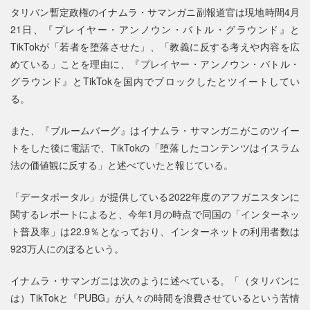
タリバン暫定政権のイナムラ・サマンガニ副報道官は現地時間4月
21日、『プレイヤー・アンノウン・バトル・グラウンド』と
TikTokが「若者を堕落させた」、「教義に反する考えや内容を広
めている」ことを理由に、『プレイヤー・アンノウン・バトル・
グラウンド』とTikTokを国内でブロックしたとツイートしてい
る。
また、『ブルームバーグ』はイナムラ・サマンガニがこのツイー
トをした後に電話で、TikTokの「堕落したコンテンツはイスラム
法の価値観に反する」と述べていたと報じている。
「データポータル」が提供している2022年度のアフガニスタンに
関するレポートによると、今年1月の時点で同国の「インターネッ
ト普及率」は22.9％となっており、インターネットの利用者数は
923万人にのぼるという。
イナムラ・サマンガニは次のように述べている。「（タリバンに
は）TikTokと『PUBG』が人々の時間を浪費させているという苦情