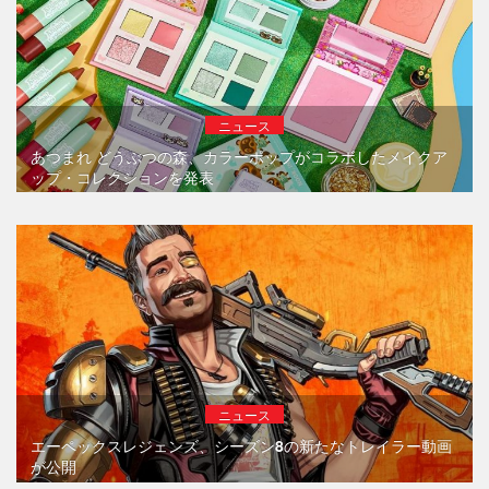
ニュース
あつまれ どうぶつの森、カラーポップがコラボしたメイクア
ップ・コレクションを発表
ニュース
エーペックスレジェンズ、シーズン8の新たなトレイラー動画
が公開