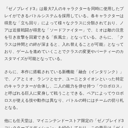
『ゼノブレイド3』は最大7人のキャラクターを同時に使用したプ
レイができるバトルシステムを採用している。各キャラクターは
得意な「立ち回り」によって様々なクラスに分類されており、ノ
アは近接戦闘が得意な「ソードファイター」で、ミオは敵の注意
を引き攻撃を回避できる「疾風士」となっている。さらに、「ク
ラスは仲間との絆が深まると、入れ替えることが可能」となって
おり、ゲームを進めていくことでクラスの変更やパーティーのカ
スタマイズが可能となっている。
さらに、本作に搭載されている新機能「融合（インタリンク）」
で、ノアとミオ、ランツとセナ、ユーニとタイオンといった特定
のキャラクターが合体し、二人の能力を併せ持つ「ウロボロス」
と呼ばれる巨人に変身して戦うことできる。ペアによってウロボ
ロスが使える技や動作は異なり、バトルの時にはチームの切り札
となる。
他にも任天堂は、マイニンテンドーストア限定の「ゼノブレイド3
コレクターズエディション」を紹介しており、この商品は『ゼノ