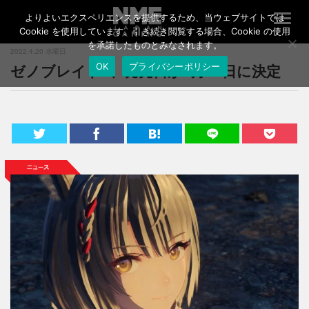
よりよいエクスペリエンスを提供するため、当ウェブサイトでは
T
o
Cookie を使用しています。引き続き閲覧する場合、Cookie の使用
g
を承諾したものとみなされます。
2022.4.20 水曜日
g
ゼノブレイド3、発売日が7月29日に決定
OK
プライバシーポリシー
l
e
n
a
v
i
g
a
t
i
o
n