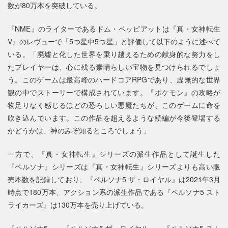
数が80万本を突破している。
『NME』のライターであるドム・ペッピアットは『真・女神転生
V』のレヴューで「5つ星中5つ星」と評価して以下のように述べて
いる。「廃墟と化した世界を乗り越えるための献身的な努力をし
たプレイヤーは、心に残る素晴らしい宝物を見つけられるでしょ
う。このゲームは最高峰のハードコアRPGであり、虚無的な世界
観の中でストーリーで構成されています。『ポケモン』の攻略が
物足りなく感じるほどの恐ろしい悪魔たちが、このゲームに命を
吹き込んでいます。この作品を超えるような続編が今後登場する
かどうかは、神のみぞ知るところでしょう」
一方で、『真・女神転生』シリーズの派生作品として誕生した
『ペルソナ』シリーズは『真・女神転生』シリーズよりも高い販
売本数を記録しており、『ペルソナ5 ザ・ロイヤル』は2021年3月
時点で180万本、アクション系の派生作品である『ペルソナ5 スト
ライカーズ』は130万本を売り上げている。
『ペルソナ5』、『ペルソナ5 ザ・ロイヤル』、『ペルソナ5 スト