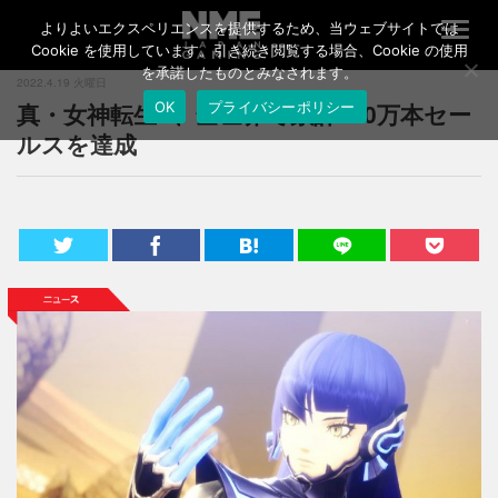
よりよいエクスペリエンスを提供するため、当ウェブサイトでは
T
o
Cookie を使用しています。引き続き閲覧する場合、Cookie の使用
g
を承諾したものとみなされます。
2022.4.19 火曜日
g
真・女神転生V、全世界で累計100万本セー
OK
プライバシーポリシー
l
e
ルスを達成
n
a
v
i
g
a
t
i
o
n