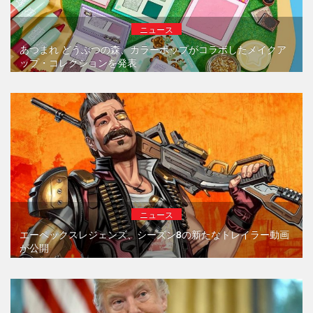
ニュース
あつまれ どうぶつの森、カラーポップがコラボしたメイクア
ップ・コレクションを発表
ニュース
エーペックスレジェンズ、シーズン8の新たなトレイラー動画
が公開