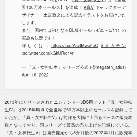
界100万本セールス】を達成！
#真V
キャラクターデ
ザイナー・土居政之による記念イラストをお届けいた
します。
また、国内では初となるDL版セール（4/25～5/11）の
実施も決定です！
詳しくは⇒
https://t.co/AsvIMwo0uC
#メガテン
pic.twitter.com/kGkURid1vr
— 『真・女神転生』シリーズ公式 (@megaten_atlus)
April 18, 2022
2013年にリリースされたニンテンドー3DS用ソフト『真・女神転
生IV』は2015年時点で全世界で60万本以上のセールスを記録して
いたが、『真・女神転生V』は前作を大幅に上回るペースの販売本
数となっており、同シリーズで最高の売り上げを記録している。
『真・女神転生V』は発売開始から3か月後の2022年1月に販売本