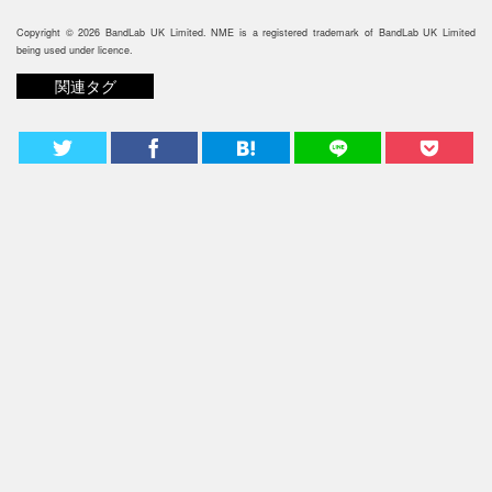
Copyright © 2026 BandLab UK Limited. NME is a registered trademark of BandLab UK Limited
being used under licence.
関連タグ