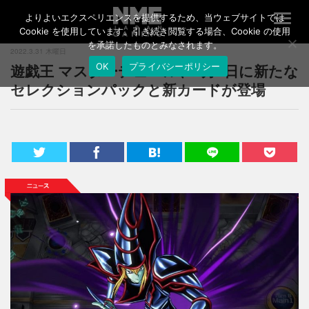
よりよいエクスペリエンスを提供するため、当ウェブサイトでは
T
o
Cookie を使用しています。引き続き閲覧する場合、Cookie の使用
g
を承諾したものとみなされます。
2022.3.31 木曜日
g
遊戯王 マスターデュエル、4月4日に新たな
OK
プライバシーポリシー
l
e
セレクションパックと新カードが登場
n
a
v
i
g
a
t
i
o
n