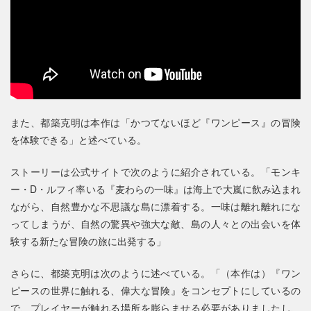
また、都築克明は本作は「かつてないほど『ワンピース』の冒険
を体験できる」と述べている。
ストーリーは公式サイトで次のように紹介されている。「モンキ
ー・D・ルフィ率いる『麦わらの一味』は海上で大嵐に飲み込まれ
ながら、自然豊かな不思議な島に漂着する。一味は離れ離れにな
ってしまうが、自然の驚異や強大な敵、島の人々との出会いを体
験する新たな冒険の旅に出発する」
さらに、都築克明は次のように述べている。「（本作は）『ワン
ピースの世界に触れる、偉大な冒険』をコンセプトにしているの
で、プレイヤーが触れる場所を膨らませる必要がありましたし、