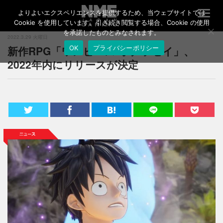
よりよいエクスペリエンスを提供するため、当ウェブサイトでは
T
o
Cookie を使用しています。引き続き閲覧する場合、Cookie の使用
g
を承諾したものとみなされます。
2022.3.29 火曜日
g
新作RPG「ワンピース オデッセイ」、
OK
プライバシーポリシー
l
e
2022年内にリリースが決定
n
a
v
i
g
a
t
i
o
n