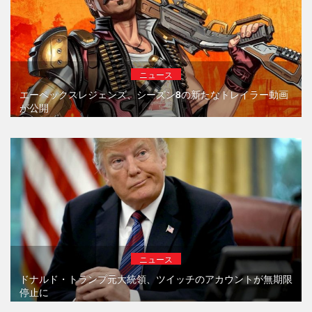
ニュース
エーペックスレジェンズ、シーズン8の新たなトレイラー動画
が公開
ニュース
ドナルド・トランプ元大統領、ツイッチのアカウントが無期限
停止に