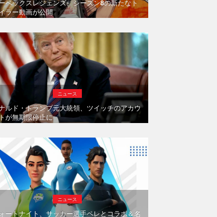
ーペックスレジェンズ、シーズン8の新たなト
イラー動画が公開
ニュース
ナルド・トランプ元大統領、ツイッチのアカウ
トが無期限停止に
ニュース
ォートナイト、サッカー選手ペレとコラボ＆名