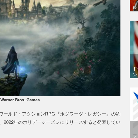
エ
レ
ド
ン
 Warner Bros. Games
ワールド・アクションRPG『ホグワーツ・レガシー』の約
、2022年のホリデーシーズンにリリースすると発表してい
フ