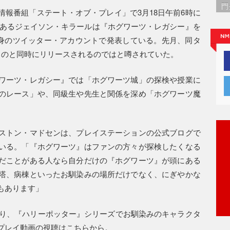
門
報番組「ステート・オブ・プレイ」で3月18日午前6時に
であるジェイソン・キラールは『ホグワーツ・レガシー』を
自身のツイッター・アカウントで発表している。先月、同タ
るのと同時にリリースされるのではと噂されていた。
ワーツ・レガシー』では「ホグワーツ城」の探検や授業に
のレース」や、同級生や先生と関係を深め「ホグワーツ魔
ストン・マドセンは、プレイステーションの公式ブログで
いる。「『ホグワーツ』はファンの方々が探検したくなる
だことがある人なら自分だけの『ホグワーツ』が頭にある
塔、病棟といったお馴染みの場所だけでなく、にぎやかな
もあります」
おり、『ハリーポッター』シリーズでお馴染みのキャラクタ
プレイ動画の視聴はこちらから。