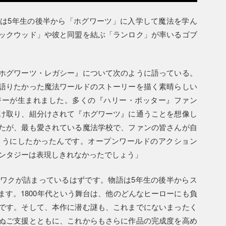
は5年生の後半から「ホグワーツ」に入学して魔法を学ん
ックウッド」や彼と同盟を結ぶ「ランロク」が率いるゴブ
ホグワーツ・レガシー』について次のように語っている。
語りたかった魔法ワールドのストーリーを描く素晴らしい
ジーが生まれました。多くの『ハリー・ポッター』ファン
け取り、組分けされて『ホグワーツ』に通うことを想像し
たが、最も愛されている魔法学校で、ファンの皆さんが自
ようにしたかったんです。オープンワールドのアクション
ァンタジーは表現しきれなかったでしょう」
ワクが詰まっているはずです。物語は5年生の後半からス
す。1800年代という舞台は、他のどんなヒーローにも負
です。そして、本作に潜む謎も、これまでにないまったく
ぬご支援とともに、これからもさらに作品の完成度を高め