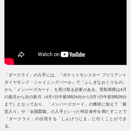
「ダークライ」の入手には、『ポケットモンスター ブリリアント
ダイヤモンド・シャイニングパール』で「ふしぎなおくりもの」
から「メンバーズカード」を受け取る必要がある。受取期限は4月
の新月から次の新月（4月1日午後3時24分から5月1日午前5時28分
まで）となっており、「メンバーズカード」の獲得に加えて「殿
堂入り」や「全国図鑑」の入手といった特定条件を満たすことで
「ダークライ」の出現する「しんげつじま」に行くことができ
る。