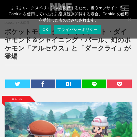
よりよいエクスペリエンスを提供するため、当ウェブサイトでは
T
o
Cookie を使用しています。引き続き閲覧する場合、Cookie の使用
g
を承諾したものとみなされます。
2022.3.17 木曜日
g
ポケットモンスター ブリリアント・ダイ
OK
プライバシーポリシー
l
e
ヤモンド＆シャイニング・パール、幻のポ
n
ケモン「アルセウス」と「ダークライ」が
a
登場
v
i
g
a
t
i
o
n