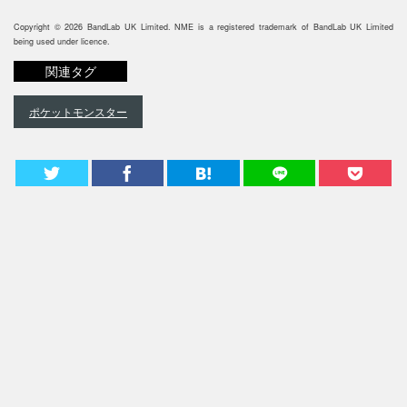
Copyright © 2026 BandLab UK Limited. NME is a registered trademark of BandLab UK Limited
being used under licence.
関連タグ
ポケットモンスター