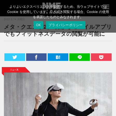
よりよいエクスペリエンスを提供するため、当ウェブサイトでは
T
o
Cookie を使用しています。引き続き閲覧する場合、Cookie の使用
g
を承諾したものとみなされます。
2022.3.14 月曜日
g
メタ・クエスト2、4月からモバイルアプリ
OK
プライバシーポリシー
l
e
でもフィットネスデータの閲覧が可能に
n
a
v
i
g
a
t
i
o
n