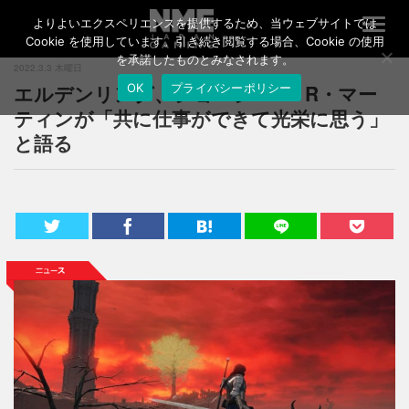
よりよいエクスペリエンスを提供するため、当ウェブサイトでは
T
o
Cookie を使用しています。引き続き閲覧する場合、Cookie の使用
g
を承諾したものとみなされます。
2022.3.3 木曜日
g
エルデンリング、ジョージ・R・R・マー
OK
プライバシーポリシー
l
e
ティンが「共に仕事ができて光栄に思う」
n
と語る
a
v
i
g
a
t
i
o
n