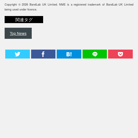
Copyright © 2026 BandLab UK Limited. NME is a registered trademark of BandLab UK Limited
being used under licence.
関連タグ
Top News