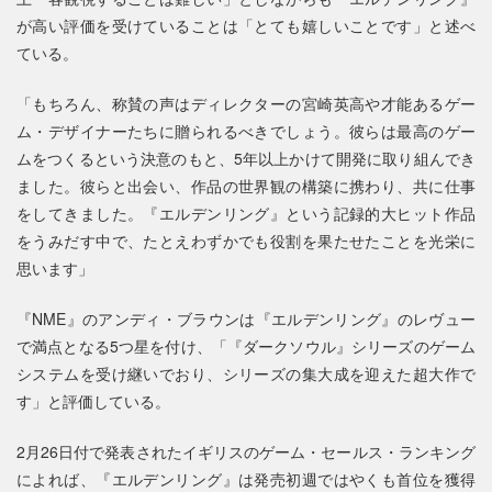
が高い評価を受けていることは「とても嬉しいことです」と述べ
ている。
「もちろん、称賛の声はディレクターの宮崎英高や才能あるゲー
ム・デザイナーたちに贈られるべきでしょう。彼らは最高のゲー
ムをつくるという決意のもと、5年以上かけて開発に取り組んでき
ました。彼らと出会い、作品の世界観の構築に携わり、共に仕事
をしてきました。『エルデンリング』という記録的大ヒット作品
をうみだす中で、たとえわずかでも役割を果たせたことを光栄に
思います」
『NME』のアンディ・ブラウンは『エルデンリング』のレヴュー
で満点となる5つ星を付け、「『ダークソウル』シリーズのゲーム
システムを受け継いでおり、シリーズの集大成を迎えた超大作で
す」と評価している。
2月26日付で発表されたイギリスのゲーム・セールス・ランキング
によれば、『エルデンリング』は発売初週ではやくも首位を獲得