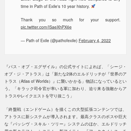
time in Path of Exile's 10 year history.
Thank you so much for your support.
pic.twitter.com/ISaeXhPX6e
— Path of Exile (@pathofexile)
February 4, 2022
『パス・オブ・エグザイル』の公式サイトによれば、「シージ・
オブ・ジ・アトラス」は「新たな2体のエルドリッチが『世界のア
トラス（Atlas of Worlds）』に襲いかかる」物語になっているとい
う。「キラック司令官が率いる軍に加わり、迫り来る強敵からア
トラスやレイクエストを守り抜こう」
「終盤戦（エンドゲーム）を描くこの大型拡張コンテンツでは、
アトラスに新システムが導入されます。最高クラスのボスや巨大
な『パッシヴ・スキル・ツリー』システムのほか、エルドリッチ
用の新クラフト・システム、新アイテム、『アークネメシス・チ