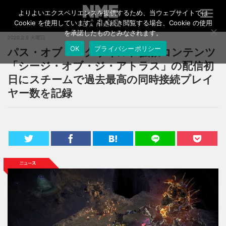
よりよいエクスペリエンスを提供するため、当ウェブサイトでは
T
o
Cookie を使用しています。引き続き閲覧する場合、Cookie の使用
g
を承諾したものとみなされます。
2022.2.8 火曜日
g
パス・オブ・エグザイル、拡張コンテンツ
OK
プライバシーポリシー
l
e
「シージ・オブ・ジ・アトラス」の配信初
n
日にスチームで過去最高の同時接続プレイ
a
ヤー数を記録
v
i
g
a
t
i
o
n